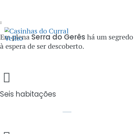
253 391433*
Email
geral@casinhasdocurralvelho.com
Telemóvel
938248886**/965107575**
Em plena
Serra do Gerês
há um segredo
à espera de ser descoberto.
Seis habitações