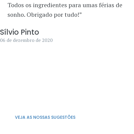
Todos os ingredientes para umas férias de
sonho. Obrigado por tudo!”
Sílvio Pinto
06 de dezembro de 2020
ATIVIDADES
Com uma localização única, vale a
pena
descobrir
a envolvente.
VEJA AS NOSSAS SUGESTÕES