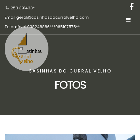
253 391433*
Email
geral@casinhasdocurralvelho.com
Telemóvel
938248886**/965107575**
CASINHAS DO CURRAL VELHO
FOTOS