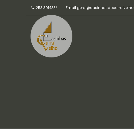
253 391433*
Email
geral@casinhasdocurralvelh