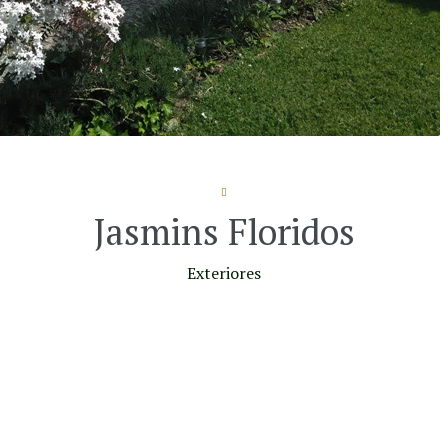
Jasmins Floridos
Exteriores