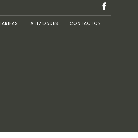
TARIFAS
ATIVIDADES
CONTACTOS