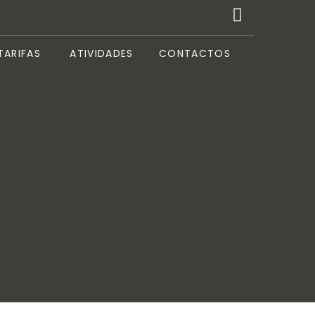
TARIFAS
ATIVIDADES
CONTACTOS